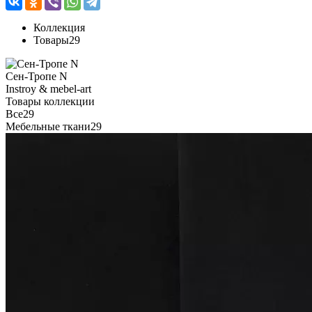
Коллекция
Товары
29
Сен-Тропе N
Instroy & mebel-art
Товары коллекции
Все
29
Мебельные ткани
29