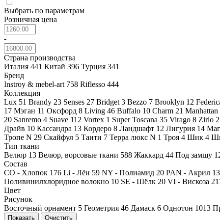
Выбрать по параметрам
Розничная цена
-
Страна производства
Италия
441
Китай
396
Турция
341
Бренд
Instroy & mebel-art
758
Riflesso
444
Коллекция
Lux
51
Brandy
23
Senses
27
Bridget
3
Bezzo
7
Brooklyn
12
Federi
17
Мэган
11
Оксфорд
8
Living
46
Buffalo
10
Charm
21
Manhattan
20
Sanremo
4
Suave
112
Vortex
1
Super Toscana
35
Virago
8
Zirlo
2
Драйв
10
Кассандра
13
Кордеро
8
Ландшафт
12
Лигурия
14
Ма
Тропе N
29
Скайфул
5
Таити
7
Терра люкс N
1
Троя
4
Шик
4
Ш
Тип ткани
Велюр
13
Велюр, ворсовые ткани
588
Жаккард
44
Под замшу
1
Состав
CO - Хлопок
176
Li - Лён
59
NY - Полиамид
20
PAN - Акрил
13
Поливинилхлоридное волокно
10
SE - Шёлк
20
VI - Вискоза
21
Цвет
Рисунок
Восточный орнамент
5
Геометрия
46
Дамаск
6
Однотон
1013
П
Показать
Очистить