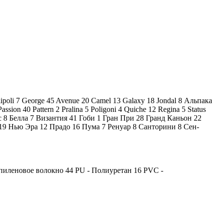
lipoli
7
George
45
Avenue
20
Camel
13
Galaxy
18
Jondal
8
Альпака
Passion
40
Pattern
2
Pralina
5
Poligoni
4
Quiche
12
Regina
5
Status
с
8
Белла
7
Византия
41
Гоби
1
Гран При
28
Гранд Каньон
22
19
Нью Эра
12
Прадо
16
Пума
7
Ренуар
8
Санторини
8
Сен-
опиленовое волокно
44
PU - Полиуретан
16
PVC -