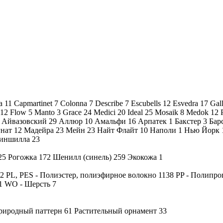
ca
11
Capmartinet
7
Colonna
7
Describe
7
Escubells
12
Esvedra
17
Gal
12
Flow
5
Manto
3
Grace
24
Medici
20
Ideal
25
Mosaik
8
Medok
12
Айвазовский
29
Аллюр
10
Амальфи
16
Арпатек
1
Бакстер
3
Бар
гнат
12
Мадейра
23
Мейн
23
Найт Флайт
10
Наполи
1
Нью Йорк
иншилла
23
25
Рогожка
172
Шенилл (синель)
259
Экокожа
1
2
PL, PES - Полиэстер, полиэфирное волокно
1138
PP - Полипр
1
WO - Шерсть
7
риродный паттерн
61
Растительный орнамент
33