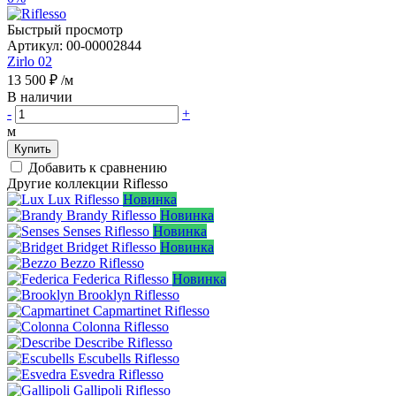
Быстрый просмотр
Артикул:
00-00002844
Zirlo 02
13 500 ₽
/м
В наличии
-
+
м
Купить
Добавить к сравнению
Другие коллекции Riflesso
Lux
Riflesso
Новинка
Brandy
Riflesso
Новинка
Senses
Riflesso
Новинка
Bridget
Riflesso
Новинка
Bezzo
Riflesso
Federica
Riflesso
Новинка
Brooklyn
Riflesso
Capmartinet
Riflesso
Colonna
Riflesso
Describe
Riflesso
Escubells
Riflesso
Esvedra
Riflesso
Gallipoli
Riflesso