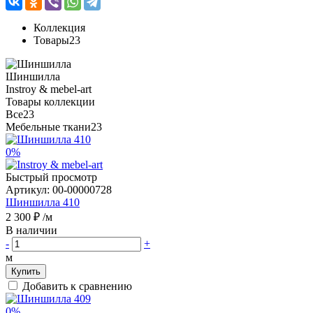
Коллекция
Товары
23
Шиншилла
Instroy & mebel-art
Товары коллекции
Все
23
Мебельные ткани
23
0%
Быстрый просмотр
Артикул:
00-00000728
Шиншилла 410
2 300 ₽
/м
В наличии
-
+
м
Купить
Добавить к сравнению
0%