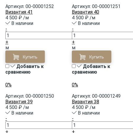
Артикул:
00-00001252
Артикул:
00-00001251
11
1
Византия 41
Византия 40
Экокожа
Шнур
4 500 ₽
/м
4 500 ₽
/м
В наличии
В наличии
-
-
38
Шнур втачной
+
+
м
м
Купить
Купить
Добавить к
Добавить к
сравнению
сравнению
0%
0%
Артикул:
00-00001250
Артикул:
00-00001249
Византия 39
Византия 38
4 500 ₽
/м
4 500 ₽
/м
В наличии
В наличии
-
-
+
+