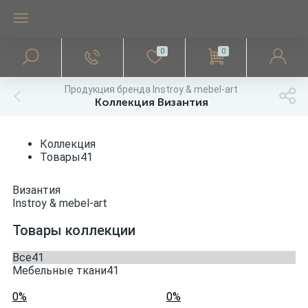
0
0
Мебельные ткани
Басонные изделия
Продукция бренда Instroy & mebel-art
Коллекция Византия
589
50
Велюр
Бахрома
Коллекция
44
30
Товары
41
Жаккард
Кисть
Византия
124
30
Instroy & mebel-art
Искуственная замша
Кисть с розеткой
Товары коллекции
160
16
Рогожка
Розетка
Все
41
Мебельные ткани
41
259
34
Шенилл
Тесьма настрочная
0%
0%