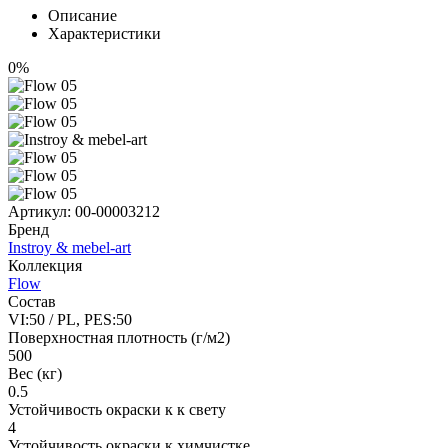
Описание
Характеристики
0%
Артикул:
00-00003212
Бренд
Instroy & mebel-art
Коллекция
Flow
Состав
VI:50 / PL, PES:50
Поверхностная плотность (г/м2)
500
Вес (кг)
0.5
Устойчивость окраски к к свету
4
Устойчивость окраски к химчистке