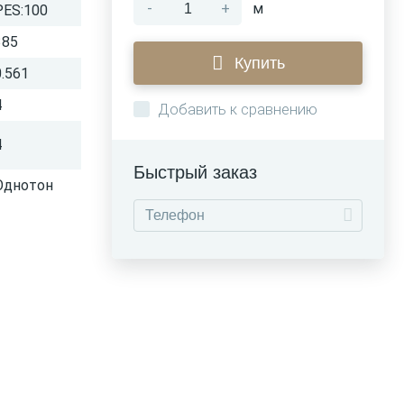
-
+
м
PES:100
385
Купить
0.561
4
Добавить к сравнению
4
Быстрый заказ
Однотон